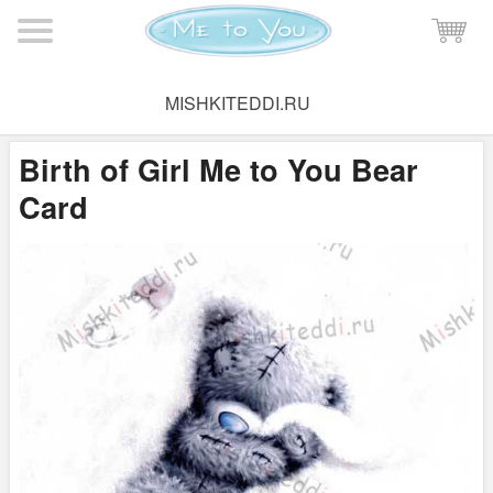
Мишка Тедди
→
Поздравительные открытки
→
Открытки Me
MISHKITEDDI.RU
to You для малышей
Birth of Girl Me to You Bear
Card