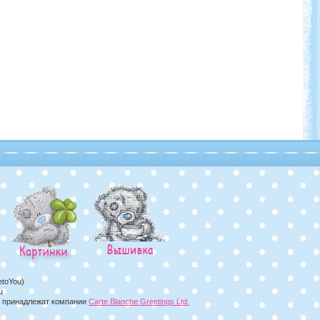
etoYou)
u
а, принадлежат компании
Carte Blanche Greetings Ltd.