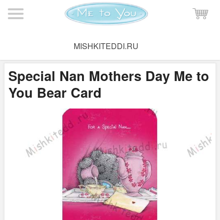
Мишка Тедди
→
Поздравительные открытки
→
Открытки Me
MISHKITEDDI.RU
to You на день матери
Special Nan Mothers Day Me to
You Bear Card