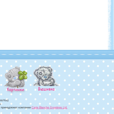
etoYou)
u
а, принадлежат компании
Carte Blanche Greetings Ltd.