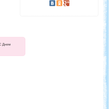
 С Днем