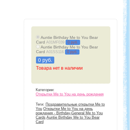
Auntie Birthday Me to You Bear
Card
A01MF039
0 руб.
Auntie Birthday Me to You Bear
Card
A01SS116
0 руб.
0 руб.
Товара нет в наличии
Категории:
Открытки Me to You на день рождения
Теги:
Поздравительные открытки Me to
You
Открытки Me to You на день
рождения - Birthday-General Me to You
Cards
Auntie Birthday Me to You Bear
Card