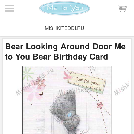
Мишка Тедди
→
Поздравительные открытки
→
Открытки Me
MISHKITEDDI.RU
to You на день рождения
Bear Looking Around Door Me
to You Bear Birthday Card