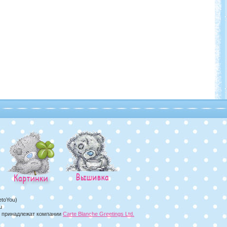
etoYou)
u
а, принадлежат компании
Carte Blanche Greetings Ltd.