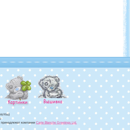
etoYou)
u
а, принадлежат компании
Carte Blanche Greetings Ltd.