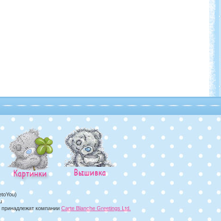
etoYou)
u
а, принадлежат компании
Carte Blanche Greetings Ltd.