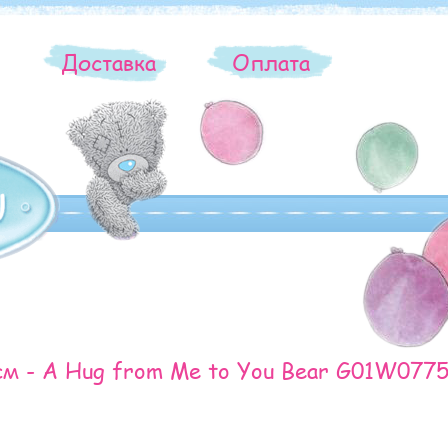
ы
Доставка
Оплата
м - A Hug from Me to You Bear G01W0775