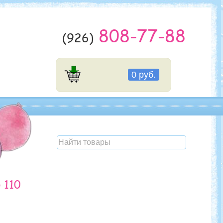
808-77-88
(926)
0 руб.
 110