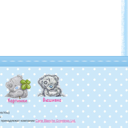
etoYou)
u
а, принадлежат компании
Carte Blanche Greetings Ltd.