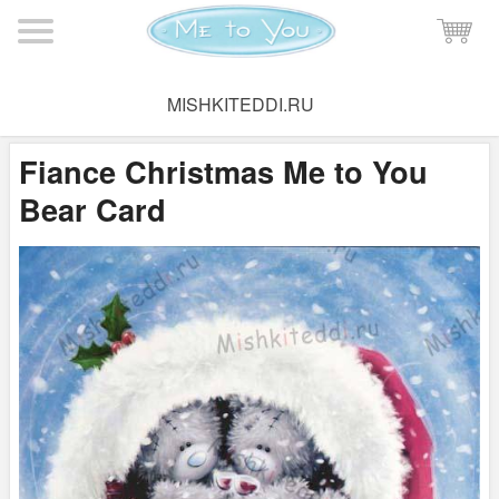
Мишка Тедди
→
Поздравительные открытки
MISHKITEDDI.RU
→
Рождественские открытки Me to You
Fiance Christmas Me to You
Bear Card