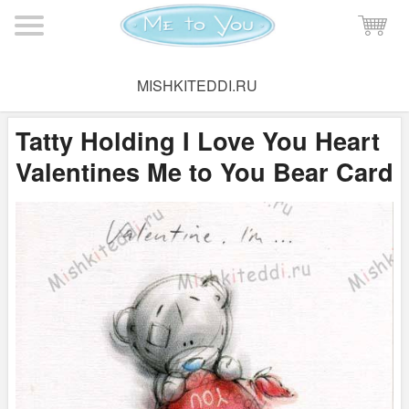
Мишка Тедди
→
Поздравительные открытки
→
Валентинки
MISHKITEDDI.RU
Me to You
Tatty Holding I Love You Heart
Valentines Me to You Bear Card