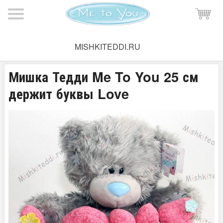
Мишка Тедди
→
Плюшевые мишки Тедди
→
Мишки Тедди
MISHKITEDDI.RU
21-25 см
Мишка Тедди Me To You 25 см
держит буквы Love