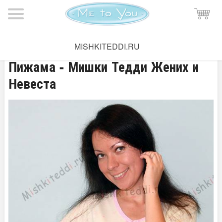
Мишка Тедди
→
Одежда
→
Пижамы
MISHKITEDDI.RU
Пижама - Мишки Тедди Жених и
Невеста