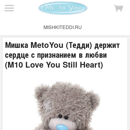
Мишка Тедди
→
Плюшевые мишки Тедди
→
Мишки Тедди
MISHKITEDDI.RU
21-25 см
Мишка MetoYou (Тедди) держит
сердце с признанием в любви
(M10 Love You Still Heart)