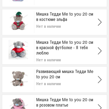
Мишка Тедди Me to you 20 см
в костюме эльфа
Нет в наличии
Мишка Тедди Me to you 20 см
в красной футболке - Я тебя
люблю
Нет в наличии
Развивающий мишка Тедди Me
to you 20 см
Нет в наличии
Мишка Тедди Me to you 20 см
в розовом платье