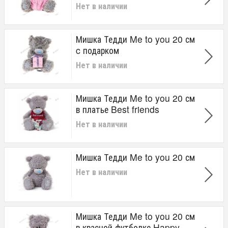
Нет в наличии
Мишка Тедди Me to you 20 см
c подарком
Нет в наличии
Мишка Тедди Me to you 20 см
в платье Best friends
Нет в наличии
Мишка Тедди Me to you 20 см
Нет в наличии
Мишка Тедди Me to you 20 см
в красной футболке Happy