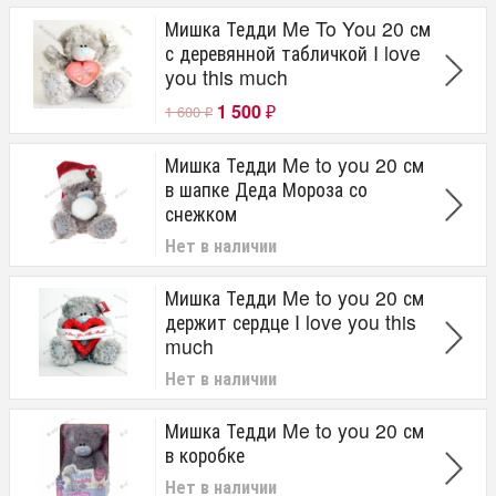
Мишка Тедди Me To You 20 см
с деревянной табличкой I love
you this much
1 500
1 600
₽
₽
Мишка Тедди Me to you 20 см
в шапке Деда Мороза со
снежком
Нет в наличии
Мишка Тедди Me to you 20 см
держит сердце I love you this
much
Нет в наличии
Мишка Тедди Me to you 20 см
в коробке
Нет в наличии