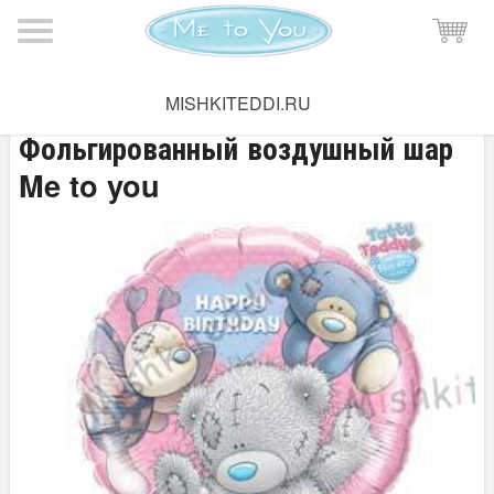
Мишка Тедди
→
Праздник Me to you
MISHKITEDDI.RU
Фольгированный воздушный шар
Me to you