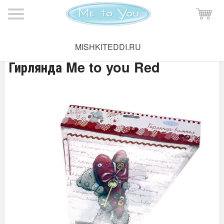
Мишка Тедди
→
Праздник Me to you
MISHKITEDDI.RU
Гирлянда Me to you Red