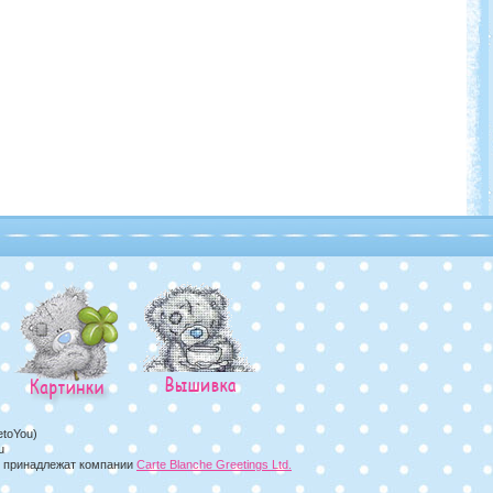
etoYou)
u
а, принадлежат компании
Carte Blanche Greetings Ltd.