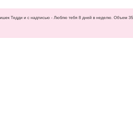
ишек Тедди и с надписью - Люблю тебя 8 дней в неделю. Объем 35