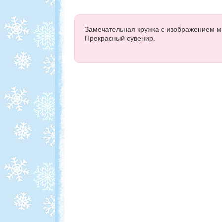
Замечательная кружка с изображением м
Прекрасный сувенир.