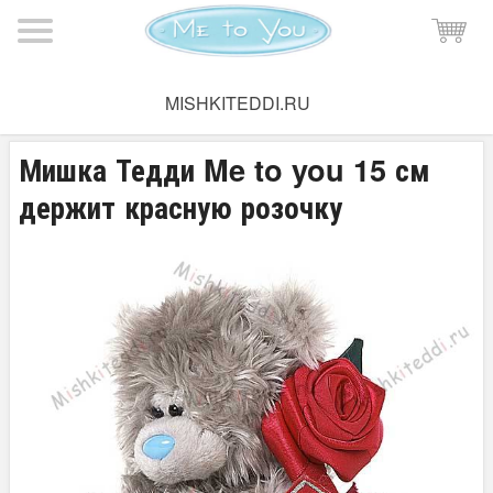
Мишка Тедди
→
Плюшевые мишки Тедди
→
Мишки Тедди
MISHKITEDDI.RU
15-20 см
Мишка Тедди Me to you 15 см
держит красную розочку