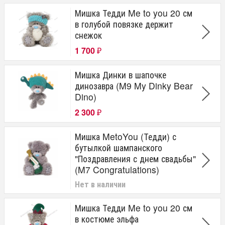
Мишка Тедди Me to you 20 см
в голубой повязке держит
снежок
1 700
₽
Мишка Динки в шапочке
динозавра (M9 My Dinky Bear
Dino)
2 300
₽
Мишка MetoYou (Тедди) с
бутылкой шампанского
"Поздравления с днем свадьбы"
(M7 Congratulations)
Нет в наличии
Мишка Тедди Me to you 20 см
в костюме эльфа