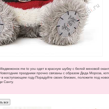
едвежонок me to you одет в красную шубку с белой меховой окант
Новогодние праздники прочно связаны с образом Деда Мороза, ко
у в наступающем году.Порадуйте своих близких, положите под нов
ди Санту.