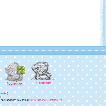
etoYou)
u
а, принадлежат компании
Carte Blanche Greetings Ltd.