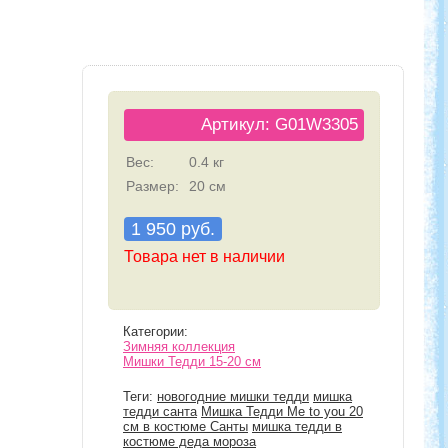
Артикул: G01W3305
Вес:
0.4 кг
Размер:
20 см
1 950 руб.
Товара нет в наличии
Категории:
Зимняя коллекция
Мишки Тедди 15-20 см
Теги:
новогодние мишки тедди
мишка
тедди санта
Мишка Тедди Me to you 20
см в костюме Санты
мишка тедди в
костюме деда мороза