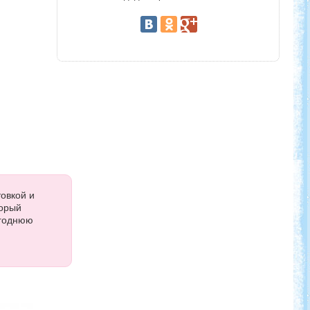
овкой и
торый
огоднюю