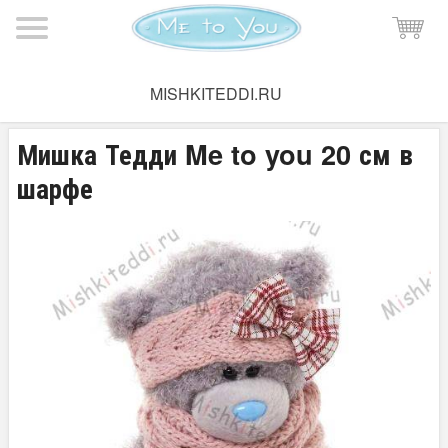
Мишка Тедди
→
Плюшевые мишки Тедди
→
Мишки Тедди
MISHKITEDDI.RU
15-20 см
Мишка Тедди Me to you 20 см в
шарфе