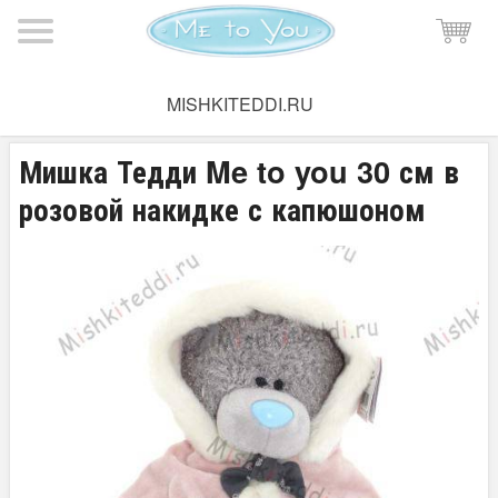
Мишка Тедди
→
Плюшевые мишки Тедди
→
Мишки Тедди 30
MISHKITEDDI.RU
см
Мишка Тедди Me to you 30 см в
розовой накидке с капюшоном