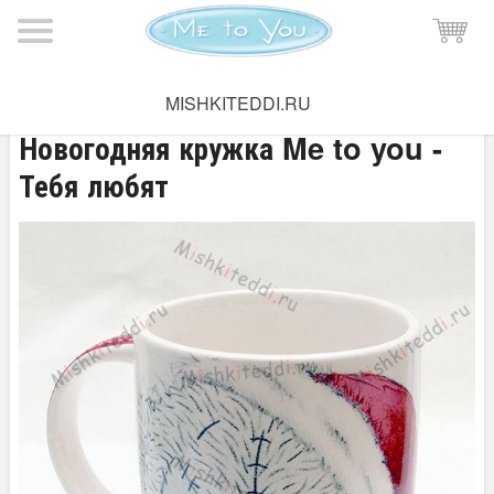
Мишка Тедди
→
Зимняя коллекция
MISHKITEDDI.RU
Новогодняя кружка Me to you -
Тебя любят