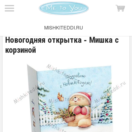
Мишка Тедди
→
Поздравительные открытки
MISHKITEDDI.RU
Новогодняя открытка - Мишка с
корзиной