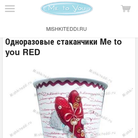
Мишка Тедди
→
Праздник Me to you
MISHKITEDDI.RU
Одноразовые стаканчики Me to
you RED