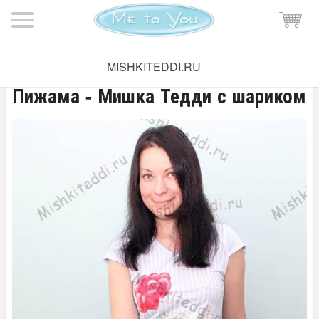
Мишка Тедди
→
Одежда
→
Пижамы
MISHKITEDDI.RU
Пижама - Мишка Тедди с шариком