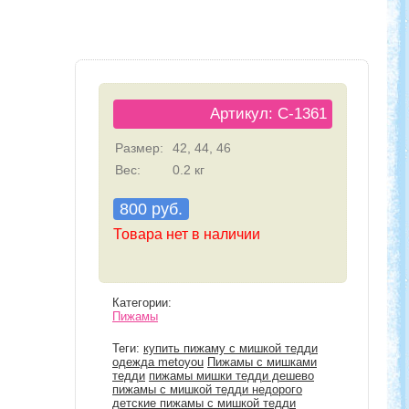
Артикул: C-1361
Размер:
42, 44, 46
Вес:
0.2 кг
800 руб.
Товара нет в наличии
Категории:
Пижамы
Теги:
купить пижаму с мишкой тедди
одежда metoyou
Пижамы с мишками
тедди
пижамы мишки тедди дешево
пижамы с мишкой тедди недорого
детские пижамы с мишкой тедди