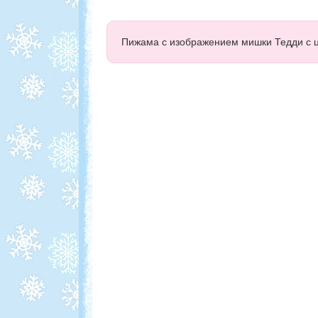
Пижама с изображением мишки Тедди с 