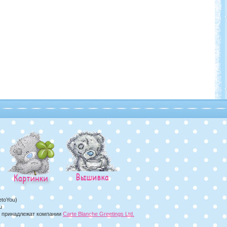
etoYou)
u
а, принадлежат компании
Carte Blanche Greetings Ltd.