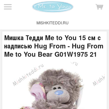
Мишка Тедди
→
Плюшевые мишки Тедди
→
Мишки Тедди
MISHKITEDDI.RU
15-20 см
Мишка Тедди Me to You 15 см с
надписью Hug From - Hug From
Me to You Bear G01W1975 21