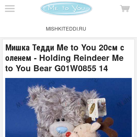
Мишка Тедди
→
Плюшевые мишки Тедди
→
Мишки Тедди
MISHKITEDDI.RU
21-25 см
Мишка Тедди Me to You 20см с
оленем - Holding Reindeer Me
to You Bear G01W0855 14