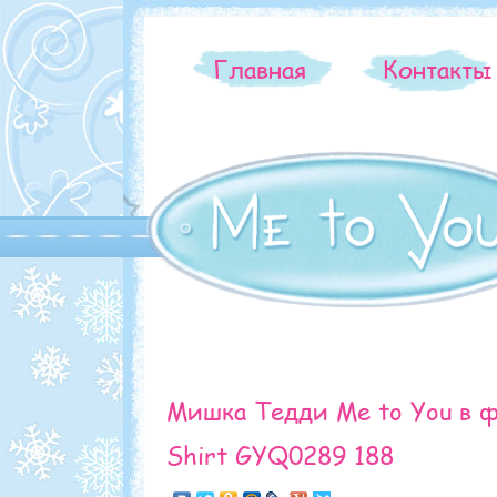
Главная
Контакт
Мишка Тедди Me to You в фу
Shirt GYQ0289 188