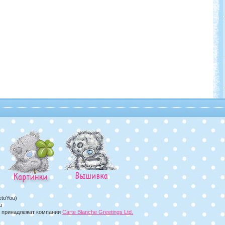
etoYou)
u
а, принадлежат компании
Carte Blanche Greetings Ltd.