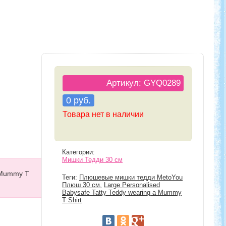
Артикул: GYQ0289
0 руб.
Товара нет в наличии
Категории:
Мишки Тедди 30 см
a Mummy T
Теги:
Плюшевые мишки тедди MetoYou
Плюш 30 см.
Large Personalised
Babysafe Tatty Teddy wearing a Mummy
T Shirt