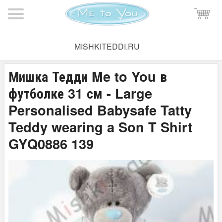
Мишка Тедди
→
Плюшевые мишки Тедди
→
Мишки Тедди 30
MISHKITEDDI.RU
см
Мишка Тедди Me to You в
футболке 31 см - Large
Personalised Babysafe Tatty
Teddy wearing a Son T Shirt
GYQ0886 139