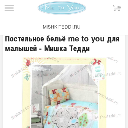
Мишка Тедди
→
Все для дома
→
Постельное белье
MISHKITEDDI.RU
Постельное бельё me to you для
малышей - Мишка Тедди