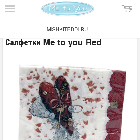
Мишка Тедди
→
Праздник Me to you
MISHKITEDDI.RU
Салфетки Me to you Red