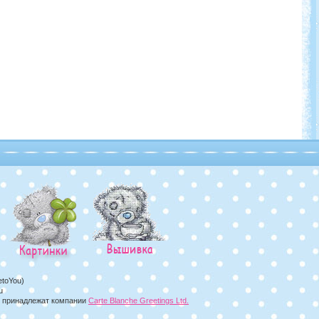
etoYou)
u
а, принадлежат компании
Carte Blanche Greetings Ltd.