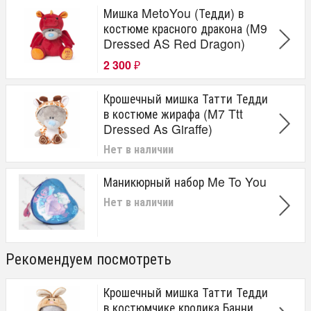
Мишка MetoYou (Тедди) в
костюме красного дракона (M9
Dressed AS Red Dragon)
2 300
₽
Крошечный мишка Татти Тедди
в костюме жирафа (M7 Ttt
Dressed As Giraffe)
Нет в наличии
Маникюрный набор Me To You
Нет в наличии
Рекомендуем посмотреть
Крошечный мишка Татти Тедди
в костюмчике кролика Банни