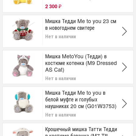
2 300
₽
Мишка Тедди Me to you 23 см
в новогоднем свитере
Нет в наличии
Мишка MetoYou (Тедди) в
костюме котенка (M9 Dressed
AS Cat)
Нет в наличии
Мишка Тедди Me to you в
белой муфте и голубых
наушниках 20 см (G01W3753)
Нет в наличии
Крошечный мишка Татти Тедди
в костюме барашка (M7 Ttt