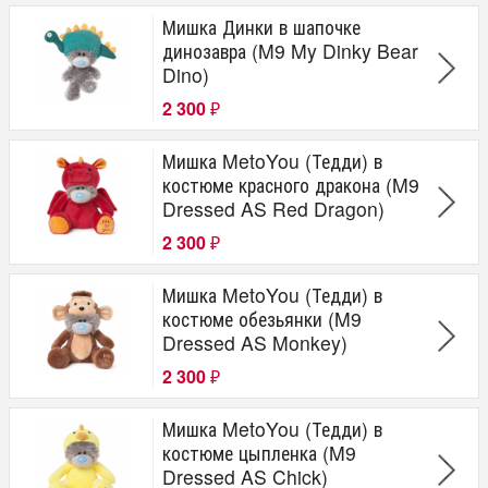
Мишка Динки в шапочке
динозавра (M9 My Dinky Bear
Dino)
2 300
₽
Мишка MetoYou (Тедди) в
костюме красного дракона (M9
Dressed AS Red Dragon)
2 300
₽
Мишка MetoYou (Тедди) в
костюме обезьянки (M9
Dressed AS Monkey)
2 300
₽
Мишка MetoYou (Тедди) в
костюме цыпленка (M9
Dressed AS Chick)