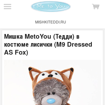
Мишка Тедди
→
Плюшевые мишки Тедди
→
Мишки Тедди
MISHKITEDDI.RU
15-20 см
Мишка MetoYou (Тедди) в
костюме лисички (M9 Dressed
AS Fox)