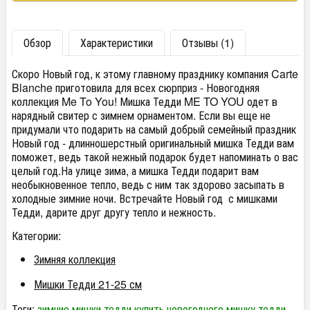
Обзор
Характеристики
Отзывы (1)
Скоро Новый год, к этому главному празднику компания Carte
Blanche приготовила для всех сюрприз - Новогодняя
коллекция Me To You! Мишка Тедди ME TO YOU одет в
нарядный свитер с зимнем орнаментом. Если вы еще не
придумали что подарить на самый добрый семейный праздник
Новый год - длинношерстный оригинальный мишка Тедди вам
поможет, ведь такой нежный подарок будет напоминать о вас
целый год.На улице зима, а мишка Тедди подарит вам
необыкновенное тепло, ведь с ним так здорово засыпать в
холодные зимние ночи. Встречайте Новый год с мишками
Тедди, дарите друг другу тепло и нежность.
Категории:
Зимняя коллекция
Мишки Тедди 21-25 см
Теги:
зимние мишки тедди
купить новогоднего мишку тедди