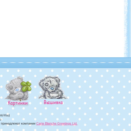
etoYou)
u
а, принадлежат компании
Carte Blanche Greetings Ltd.