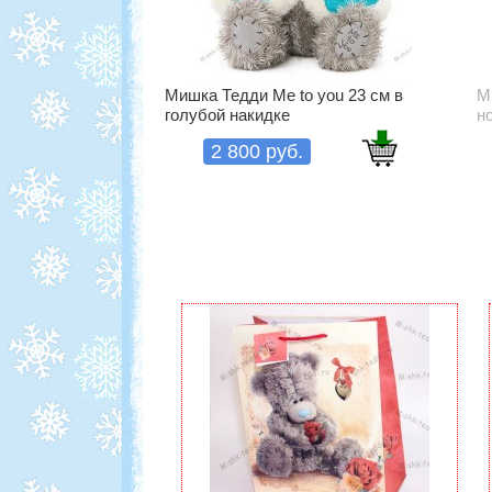
Мишка Тедди Me to you 23 см в
М
голубой накидке
н
2 800 руб.