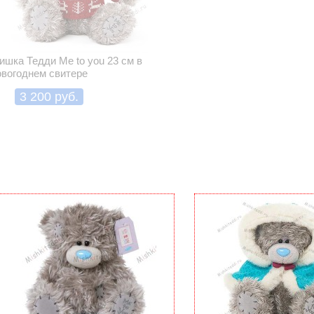
ишка Тедди Me to you 23 см в
овогоднем свитере
3 200 руб.