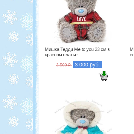
Мишка Тедди Me to you 23 см в
М
красном платье
с
3 000 руб.
3 500
₽