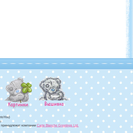
etoYou)
u
а, принадлежат компании
Carte Blanche Greetings Ltd.