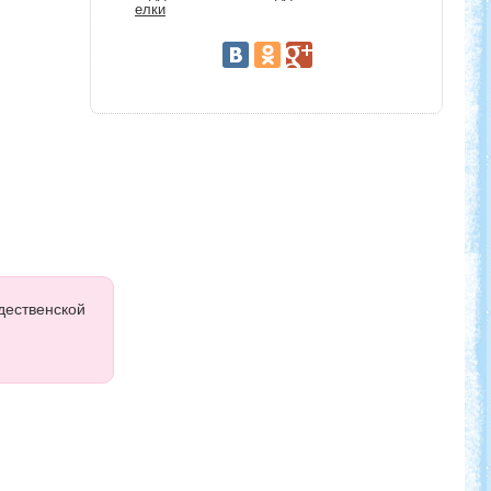
елки
дественской