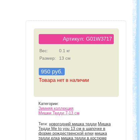
Артикул: G01W3717
Вес:
0.1 кг
Размер:
13 см
950 руб.
Товара нет в наличии
Категории:
Зимняя коллекция
Мишки Тедди 7-13 см
Теги:
новогодний мишка тедди
Мишка
Тедди Me to you 13 см в шапочке в
форме рождественской елки
мишка
тедди елка
мишка тедди в костюме